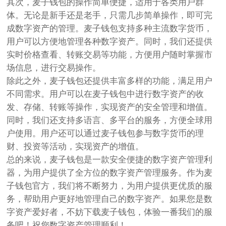
其次，麦子钱包的操作简单便捷，适用于各类用户群
体。无论是新手还是老手，只需几步简单操作，即可完
成数字资产的管理。麦子钱包支持多种主流数字货币，
用户可以方便地管理各种数字资产。同时，我们还提供
实时价格查看、转账交易等功能，方便用户随时掌握市
场信息，进行交易操作。
除此之外，麦子钱包还提供丰富多样的功能，满足用户
不同需求。用户可以在麦子钱包中进行数字资产的收
发、存储、转账等操作，实现资产的安全管理和增值。
同时，我们还支持多语言、多平台的服务，方便全球用
户使用。用户还可以通过麦子钱包参与数字货币的理
财、投资等活动，实现资产的增值。
总的来说，麦子钱包是一款安全便捷的数字资产管理利
器，为用户提供了全方位的数字资产管理服务。作为麦
子钱包官方，我们将不断努力，为用户提供更优质的服
务，帮助用户更好地管理自己的数字资产。如果您是数
字资产爱好者，不妨下载麦子钱包，体验一番我们的服
务吧！祝您数字资产管理顺利！